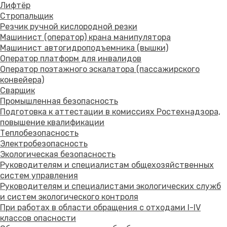
Лифтёр
Стропальщик
Резчик ручной кислородной резки
Машинист (оператор) крана манипулятора
Машинист автогидроподъемника (вышки)
Оператор платформ для инвалидов
Оператор поэтажного эскалатора (пассажирского
конвейера)
Сварщик
Промышленная безопасность
Подготовка к аттестации в комиссиях Ростехнадзора,
повышение квалификации
Теплобезопасность
Электробезопасность
Экологическая безопасность
Руководителям и специалистам общехозяйственных
систем управления
Руководителям и специалистами экологических служб
и систем экологического контроля
При работах в области обращения с отходами I-IV
классов опасности