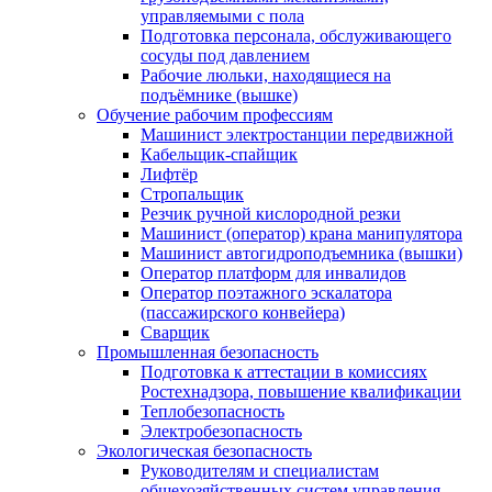
управляемыми с пола
Подготовка персонала, обслуживающего
сосуды под давлением
Рабочие люльки, находящиеся на
подъёмнике (вышке)
Обучение рабочим профессиям
Машинист электростанции передвижной
Кабельщик-спайщик
Лифтёр
Стропальщик
Резчик ручной кислородной резки
Машинист (оператор) крана манипулятора
Машинист автогидроподъемника (вышки)
Оператор платформ для инвалидов
Оператор поэтажного эскалатора
(пассажирского конвейера)
Сварщик
Промышленная безопасность
Подготовка к аттестации в комиссиях
Ростехнадзора, повышение квалификации
Теплобезопасность
Электробезопасность
Экологическая безопасность
Руководителям и специалистам
общехозяйственных систем управления