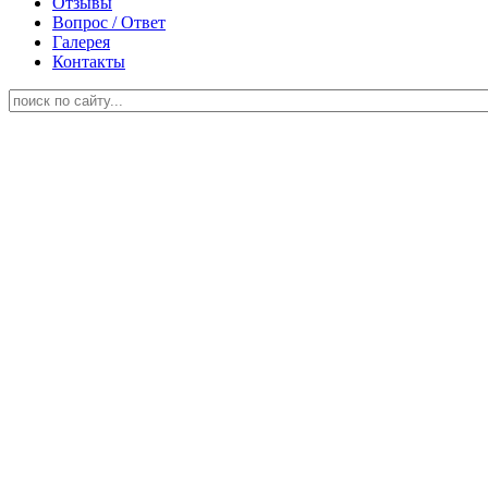
Отзывы
Вопрос / Ответ
Галерея
Контакты
ОБУЧЕНИЕ ПО
ПРОФЕССИИ СВАРЩИК
(ЭЛЕКТРОГАЗОСВАРЩИК)
Очное или онлайн обучение
Лицензия Министерства Образования РФ
Аккредитация: Минздравсоцразвития РФ
Аккредитация: Роснефть, Сибинтек,