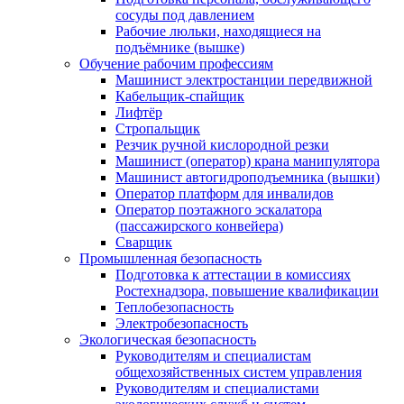
сосуды под давлением
Рабочие люльки, находящиеся на
подъёмнике (вышке)
Обучение рабочим профессиям
Машинист электростанции передвижной
Кабельщик-спайщик
Лифтёр
Стропальщик
Резчик ручной кислородной резки
Машинист (оператор) крана манипулятора
Машинист автогидроподъемника (вышки)
Оператор платформ для инвалидов
Оператор поэтажного эскалатора
(пассажирского конвейера)
Сварщик
Промышленная безопасность
Подготовка к аттестации в комиссиях
Ростехнадзора, повышение квалификации
Теплобезопасность
Электробезопасность
Экологическая безопасность
Руководителям и специалистам
общехозяйственных систем управления
Руководителям и специалистами