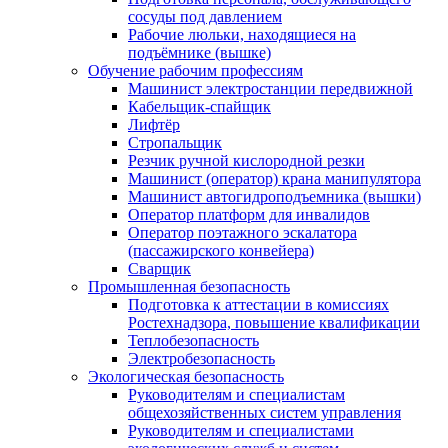
сосуды под давлением
Рабочие люльки, находящиеся на
подъёмнике (вышке)
Обучение рабочим профессиям
Машинист электростанции передвижной
Кабельщик-спайщик
Лифтёр
Стропальщик
Резчик ручной кислородной резки
Машинист (оператор) крана манипулятора
Машинист автогидроподъемника (вышки)
Оператор платформ для инвалидов
Оператор поэтажного эскалатора
(пассажирского конвейера)
Сварщик
Промышленная безопасность
Подготовка к аттестации в комиссиях
Ростехнадзора, повышение квалификации
Теплобезопасность
Электробезопасность
Экологическая безопасность
Руководителям и специалистам
общехозяйственных систем управления
Руководителям и специалистами