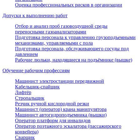
Оценка профессиональных рисков в организации
Допуски к выполнению работ
Отбор и анализ проб газовоздушной среды
переносными газоанализаторами
Подготовка персонала к управлению грузоподъемными
механизмами, управляемыми с пола
Подготовка персонала, обслуживающего сосуды под
давлением
Рабочие люльки, находящиеся на подъёмнике (вышке)
Обучение рабочим профессиям
Машинист электростанции передвижной
Кабельщик-спайщик
Лифтёр
Стропальщик
Резчик ручной кислородной резки
Машинист (оператор) крана манипулятора
Машинист автогидроподъемника (вышки)
Оператор платформ для инвалидов
Оператор поэтажного эскалатора (пассажирского
конвейера)
Сварщик