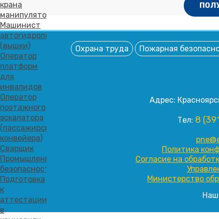
крана
ПОЛ
манипулятора
Машинист
автогидроподъемника
(вышки)
Охрана труда
Пожарная безопасн
Оператор
платформ
для
инвалидов
Оператор
Адрес: Красноярск
поэтажного
эскалатора
8 (39
Тел:
(пассажирского
конвейера)
pne@e
Сварщик
Политика кон
Промышленная
Согласие на обработ
безопасность
Управле
Министерство обр
Подготовка
к
Наш
аттестации
в