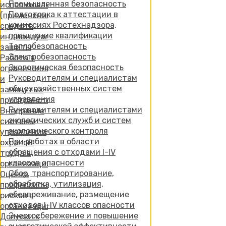
Промышленная безопасность
использованию
Подготовка к аттестации в
(применению)
комиссиях Ростехнадзора,
средств
повышение квалификации
индивидуальной
Теплобезопасность
защиты
Электробезопасность
Работа в
Экологическая безопасность
ограниченных
Руководителям и специалистам
и
общехозяйственных систем
замкнутых
управления
пространствах
Руководителям и специалистами
Внедрение
экологических служб и систем
системы
экологического контроля
управления
При работах в области
охраной
обращения с отходами I-IV
труда в
классов опасности
организации
Сбор, транспортирование,
Оценка
обработка, утилизация,
профессиональных
обезвреживание, размещение
рисков в
отходов I-IV классов опасности
организации
Энергосбережение и повышение
Допуски к