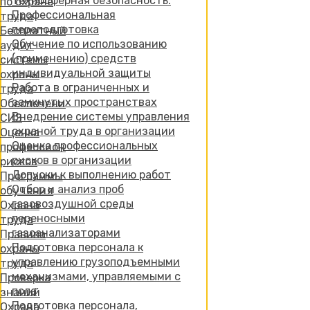
Техносферная безопасность.
по охране
Профессиональная
труда
переподготовка
Бесплатный
Обучение по использованию
аудит
(применению) средств
системы
индивидуальной защиты
охраны
Работа в ограниченных и
труда
замкнутых пространствах
Обеспечение
Внедрение системы управления
СИЗ
охраной труда в организации
Оценка
Оценка профессиональных
профессиональных
рисков в организации
рисков
Допуски к выполнению работ
Программы
Отбор и анализ проб
обучения
газовоздушной среды
Охрана
переносными
труда
газоанализаторами
Правила
Подготовка персонала к
охраны
управлению грузоподъемными
труда
механизмами, управляемыми с
Проверка
пола
знаний
Подготовка персонала,
Охрана