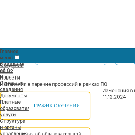
Главное
меню
Главная
ДИСТАНЦИОННОЕ ОБУЧЕНИЕ
ЗАПИС
Сведения
Сведения
об ОУ
об ОУ
Новости
Новости
Основные
Изменения в перечне профессий в рамках ПО
сведения
Изменения в 
Документы
11.12.2024
Платные
ГРАФИК ОБУЧЕНИЯ
образовательные
услуги
Структура
и органы
управления
Сведения об образовательной