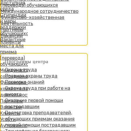
Доступная
(перевода) обучающихся
среда
Международное сотрудничество
Стипендии
Финансово-хозяйственная
и меры
деятельность
поддержки
Партнёры
обучающихся
Вакансии
Вакантные
Клиенты
места для
приема
(перевода)
Программы центра
обучающихся
Охрана труда
Международное
Правила охраны труда
сотрудничество
Проверка знаний
Финансово-
Охрана труда при работе на
хозяйственная
высоте
деятельность
Оказание первой помощи
Партнёры
пострадавшим
Вакансии
Подготовка преподавателей,
Клиенты
обучающих приемам оказания
Услуги
первой помощи пострадавшим
Аутсорсинг