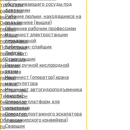
обслуживающего сосуды под
труда при
давлением
работе на
Рабочие люльки, находящиеся на
высоте
подъёмнике (вышке)
Оказание
Обучение рабочим профессиям
первой
Машинист электростанции
помощи
передвижной
пострадавшим
Кабельщик-спайщик
Подготовка
Лифтёр
преподавателей,
Стропальщик
обучающих
Резчик ручной кислородной
приемам
резки
оказания
Машинист (оператор) крана
первой
манипулятора
помощи
Машинист автогидроподъемника
пострадавшим
(вышки)
Техносферная
Оператор платформ для
безопасность.
инвалидов
Профессиональная
Оператор поэтажного эскалатора
переподготовка
(пассажирского конвейера)
Обучение
Сварщик
по