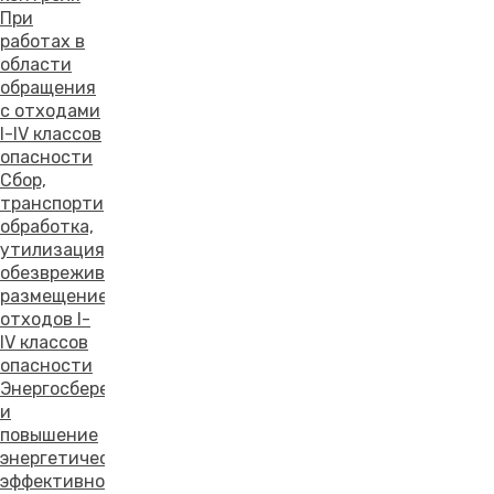
При
работах в
области
обращения
с отходами
I-IV классов
опасности
Сбор,
транспортирование,
обработка,
утилизация,
обезвреживание,
размещение
отходов I-
IV классов
опасности
Энергосбережение
и
повышение
энергетической
эффективности