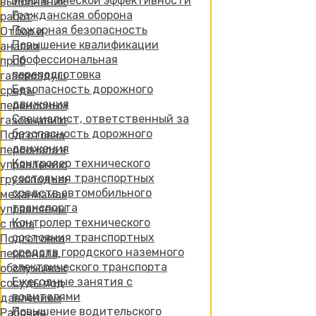
энергетической эффективности
выполнению
Гражданская оборона
работ
Пожарная безопасность
Отбор и
Повышение квалификации
анализ
Профессиональная
проб
переподготовка
газовоздушной
Безопасность дорожного
среды
движения
переносными
Специалист, ответственный за
газоанализаторами
безопасность дорожного
Подготовка
движения
персонала к
Контролер технического
управлению
состояния транспортных
грузоподъемными
средств автомобильного
механизмами,
транспорта
управляемыми
Контролер технического
с пола
состояния транспортных
Подготовка
средств городского наземного
персонала,
электрического транспорта
обслуживающего
Ежегодные занятия с
сосуды под
водителями
давлением
Повышение водительского
Рабочие