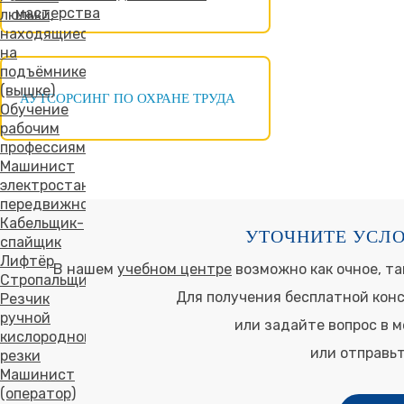
мастерства
люльки,
находящиеся
на
подъёмнике
(вышке)
АУТСОРСИНГ ПО ОХРАНЕ ТРУДА
Обучение
рабочим
профессиям
Машинист
электростанции
передвижной
Кабельщик-
УТОЧНИТЕ УСЛО
спайщик
Лифтёр
В нашем
учебном центре
возможно как очное, та
Стропальщик
Для получения бесплатной кон
Резчик
ручной
или задайте вопрос в 
кислородной
или отправьт
резки
Машинист
(оператор)