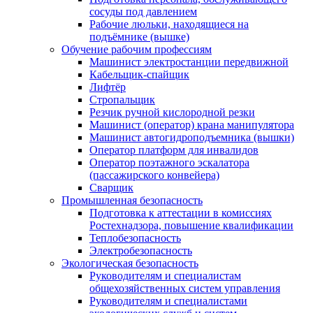
сосуды под давлением
Рабочие люльки, находящиеся на
подъёмнике (вышке)
Обучение рабочим профессиям
Машинист электростанции передвижной
Кабельщик-спайщик
Лифтёр
Стропальщик
Резчик ручной кислородной резки
Машинист (оператор) крана манипулятора
Машинист автогидроподъемника (вышки)
Оператор платформ для инвалидов
Оператор поэтажного эскалатора
(пассажирского конвейера)
Сварщик
Промышленная безопасность
Подготовка к аттестации в комиссиях
Ростехнадзора, повышение квалификации
Теплобезопасность
Электробезопасность
Экологическая безопасность
Руководителям и специалистам
общехозяйственных систем управления
Руководителям и специалистами