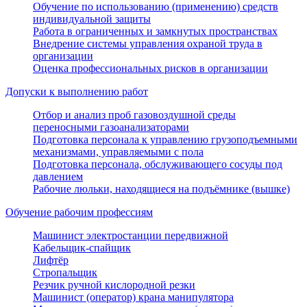
Обучение по использованию (применению) средств
индивидуальной защиты
Работа в ограниченных и замкнутых пространствах
Внедрение системы управления охраной труда в
организации
Оценка профессиональных рисков в организации
Допуски к выполнению работ
Отбор и анализ проб газовоздушной среды
переносными газоанализаторами
Подготовка персонала к управлению грузоподъемными
механизмами, управляемыми с пола
Подготовка персонала, обслуживающего сосуды под
давлением
Рабочие люльки, находящиеся на подъёмнике (вышке)
Обучение рабочим профессиям
Машинист электростанции передвижной
Кабельщик-спайщик
Лифтёр
Стропальщик
Резчик ручной кислородной резки
Машинист (оператор) крана манипулятора